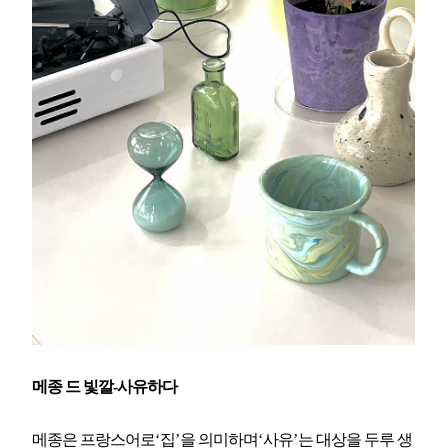
메종 드 빛깔-사유하다
메종은 프랑스어로
‘
집
’
을 의미하며
‘
사유
’
는 대상을
두루 생