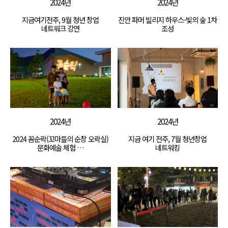
2024년
2024년
지금여기전주, 9월 청년 창업
진안 파머 빌리지 하우스-빛의 숲 1차
네트워크 강연
조성
2024년
2024년
2024 꼼순락(꼬마들의 순창 오락실)
지금 여기 전주, 7월 청년창업
문화예술 체험 …
네트워킹