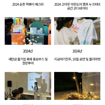
2024 순창 떡볶이 페스타
2024 고아웃 아웃도어 캠프 누크피터
공간 코디네이터
2024년
2024년
새만금 활기업 축제 홍보부스 및
지금여기전주, 10월 공연 및 플리마켓
현장투어