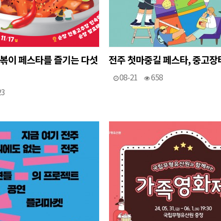
 떡볶이 페스타를 즐기는 다섯
전주 첫마중길 페스타, 중고장터
08-21
658
23