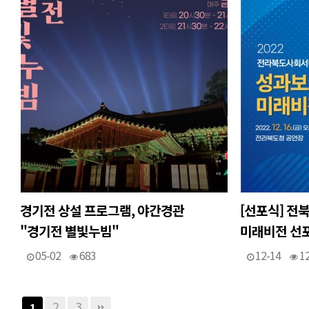
경기전 상설 프로그램, 야간경관
[선포식] 전
"경기전 별빛누빔"
미래비전 선
05-02
683
12-14
1
2
3
1