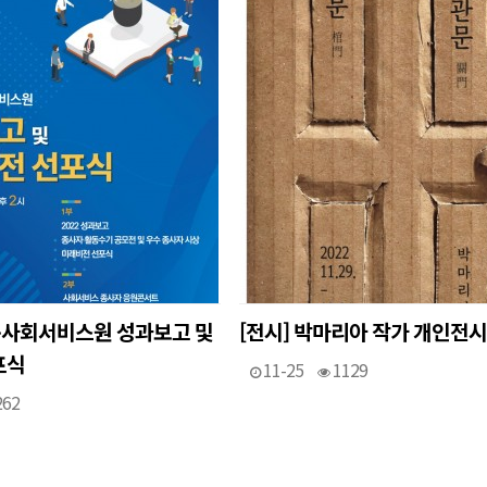
북사회서비스원 성과보고 및
[전시] 박마리아 작가 개인전시
포식
11-25
1129
262