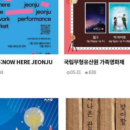
NOW HERE JEONJU
국립무형유산원 가족영화제
84
05-31
638