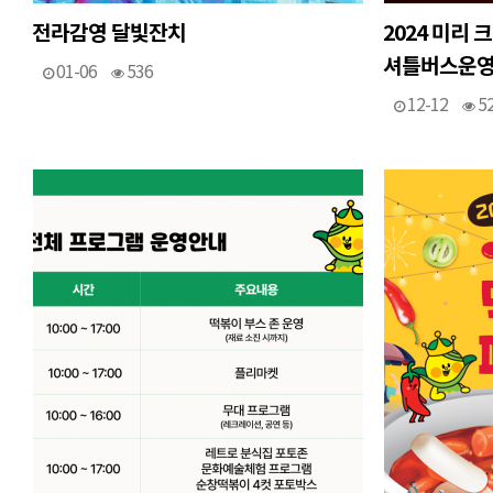
전라감영 달빛잔치
2024 미리
셔틀버스운
01-06
536
12-12
5