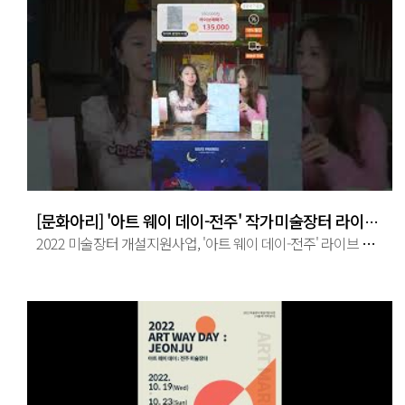
[문화아리] '아트 웨이 데이-전주' 작가미술장터 라이브 커머스!
2022 미술장터 개설지원사업, '아트 웨이 데이-전주' 라이브 커머스 영상! #예술경영지원센터 #작가미술장터 #문화아리 #전주문화 ...