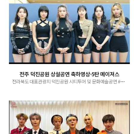
전주 덕진공원 상설공연 축하영상-5탄 메이져스
전라북도 대표관광지 덕진공원 시티투어 및 문화예술공연 #전라북도 #전주시 #대표관광지 #덕진공원 #시티투어 #문화예술공연 ...