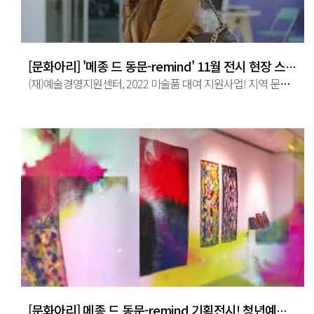
[문화아리] '메종 드 동문-remind' 11월 전시 현장 스케치
(재)예술경영지원센터, 2022 미술품 대여 지원사업! 지역 문화 공간 내 전시 전주시민놀이터 1층 동문그림가게(전주시 완산구 동문 ...
[문화아리] 메종 드 동문-remind 기획전시! 청년예술가를 만나다