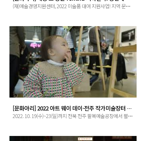
(재)예술경영지원센터, 2022 미술품 대여 지원사업! 지역 문화 공간 내 전시 전주시민놀이터 1층 동문그림가게(전주시 완산구 동문 ...
[문화아리] 2022 아트 웨이 데이-전주 작가미술장터 현장 스케치 영상
2022. 10. 19(수)~23(일)까지 전북 전주 팔복예술공장에서 펼쳐진 문화아리의 '아트 웨이 데이-전주'미술장터 현장 스케치 영상!