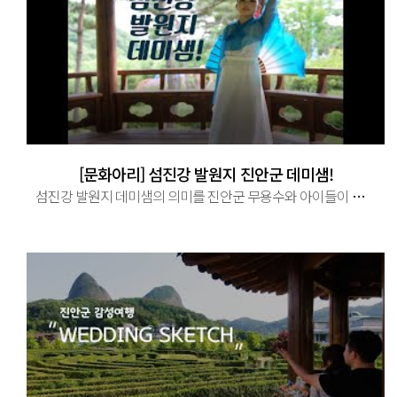
[문화아리] 섬진강 발원지 진안군 데미샘!
섬진강 발원지 데미샘의 의미를 진안군 무용수와 아이들이 담아내다! 자연의 휴식 공간, 힐링의 공간 데미샘! 청년예술단체 문화아리가 ...