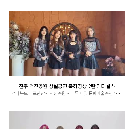
전주 덕진공원 상설공연 축하영상-2탄 인터걸스
전라북도 대표관광지 덕진공원 시티투어 및 문화예술공연 #전라북도 #전주시 #대표관광지 #덕진공원 #시티투어 #문화예술공연 ...