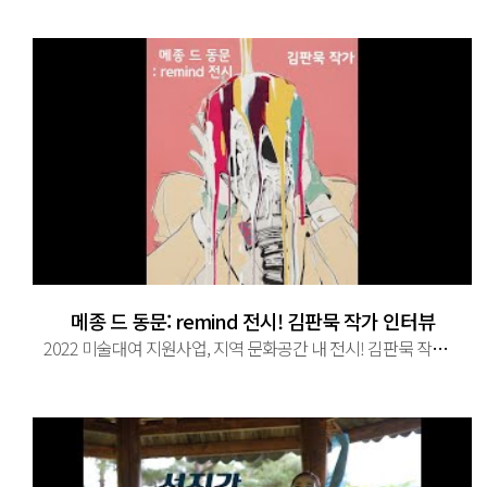
메종 드 동문: remind 전시! 김판묵 작가 인터뷰
2022 미술대여 지원사업, 지역 문화공간 내 전시! 김판묵 작가 인터뷰편! 작가 김판묵을 만나다! 주최: (재)예술경영지원센터, 미술공유 ...