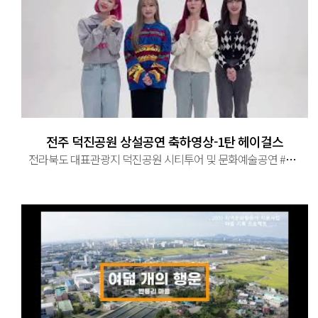
전주 덕진공원 상설공연 축하영상-1탄 헤이걸스
전라북도 대표관광지 덕진공원 시티투어 및 문화예술공연 #전라북도 #전주시 #대표관광지 #덕진공원 #시티투어 #문화예술공연 ...