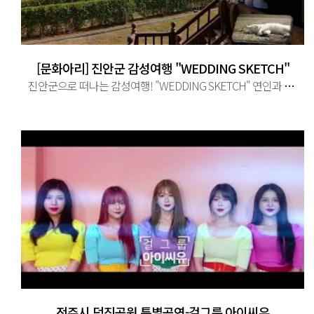
[문화아리] 진안군 감성여행 "WEDDING SKETCH"
진안군으로 떠나는 감성여행! "WEDDING SKETCH" 연인과 함께 진안군의 "메타세콰이어길", "꽃잔디동산", "마이돈 테마공원", ...
전주시 덕진공원 특별공연-걸그룹 아이씨유