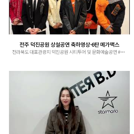
전주 덕진공원 상설공연 축하영상-6탄 메가맥스
전라북도 대표관광지 덕진공원 시티투어 및 문화예술공연 #전라북도 #전주시 #대표관광지 #덕진공원 #시티투어 #문화예술공연 ...