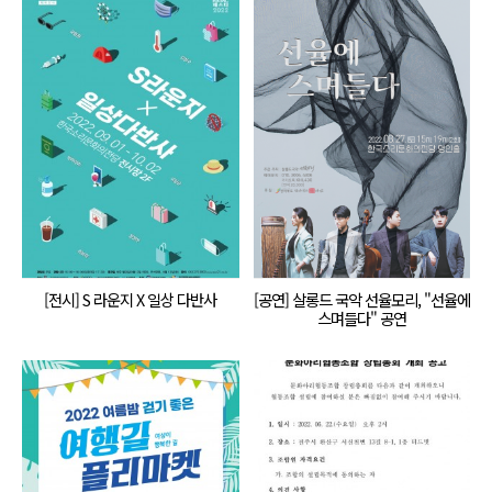
[전시] S 라운지 X 일상 다반사
[공연] 살롱드 국악 선율모리, "선율에
스며들다" 공연