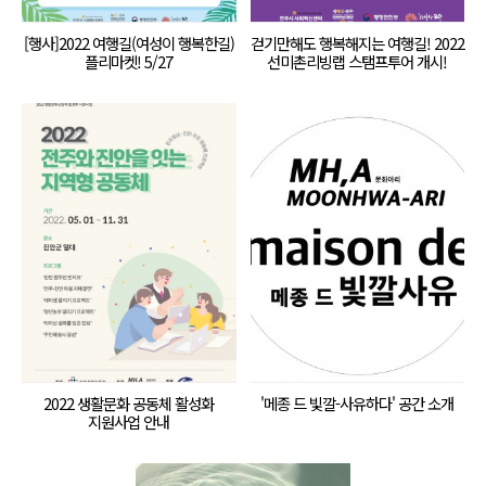
[행사]2022 여행길(여성이 행복한길)
걷기만해도 행복해지는 여행길! 2022
플리마켓! 5/27
선미촌리빙랩 스탬프투어 개시!
2022 생활문화 공동체 활성화
'메종 드 빛깔-사유하다' 공간 소개
지원사업 안내