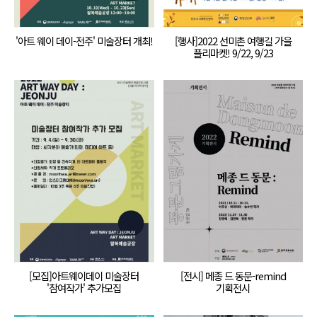
'아트 웨이 데이-전주' 미술장터 개최!
[행사]2022 선미촌 여행길 가을
플리마켓! 9/22, 9/23
[모집]아트웨이데이 미술장터
[전시] 메종 드 동문-remind
'참여작가' 추가모집
기획전시